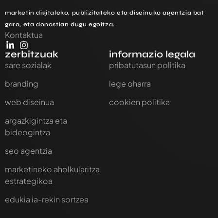
marketin digitaleko, publizitateko eta diseinuko agentzia bat
gara, eta donostian dugu egoitza.
Kontaktua
zerbitzuak
informazio legala
sare sozialak
pribatutasun politika
branding
lege oharra
web diseinua
cookien politika
argazkigintza eta
bideogintza
seo agentzia
marketineko aholkularitza
estrategikoa
edukia ia-rekin sortzea