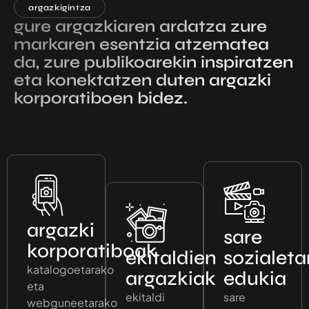
argazkigintza
gure argazkiaren ardatza zure
markaren esentzia atzematea
da, zure publikoarekin inspiratzen
eta konektatzen duten argazki
korporatiboen bidez.
argazki
sare
korporatiboak
ekitaldien
sozialet
katalogoetarako
argazkiak
edukia
eta
ekitaldi
sare
webguneetarako