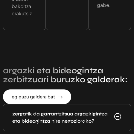
gabe.
bakoitza
erakutsiz.
argazki eta bideogintza
zerbitzuari buruzko galderak:
egiguzu galdera bat
zergatik da garrantzitsua argazkigintza
eta bideogintza nire negoziorako?