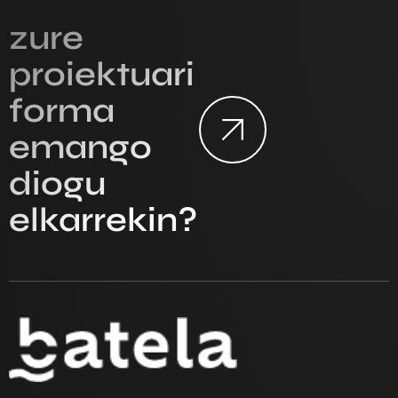
zure
proiektuari
forma
emango
diogu
elkarrekin?