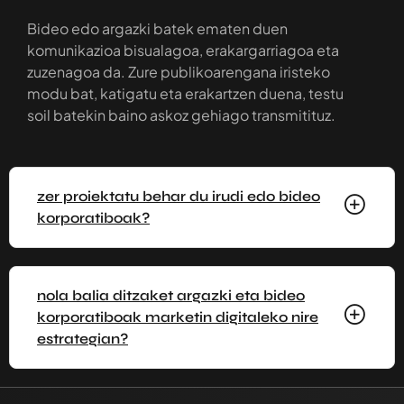
Bideo edo argazki batek ematen duen
komunikazioa bisualagoa, erakargarriagoa eta
zuzenagoa da. Zure publikoarengana iristeko
modu bat, katigatu eta erakartzen duena, testu
soil batekin baino askoz gehiago transmitituz.
zer proiektatu behar du irudi edo bideo
korporatiboak?
nola balia ditzaket argazki eta bideo
korporatiboak marketin digitaleko nire
estrategian?