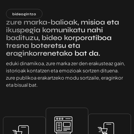
bideogintza
zure marka-balioak, misioa eta
ikuspegia komunikatu nahi
badituzu, bideo korporatiboa
tresna boteretsu eta
eraginkorrenetako bat da.
eduki dinamikoa, zure marka zer den erakusteaz gain,
istorioak kontatzen eta emozioak sortzen dituena.
zure publikoa erakartzeko modu sortzaile, eraginkor
eta bisual bat.