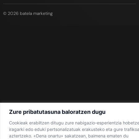
© 2026 batela marketing
Zure pribatutasuna baloratzen dugu
Cookieak erabiltzen ditugu zure nabigazio-esperientzia hobetz
iragarki edo eduki pertsonalizatuak erakusteko eta gure trafiko
aztertzeko. «Dena onartu» sakatzean, baimena ematen du