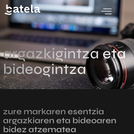
argazkigintza eta
bideogintza
zure markaren esentzia
argazkiaren eta bideoaren
bidez atzematea