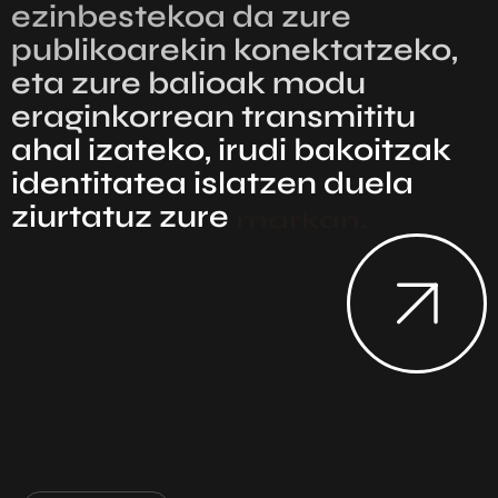
ezinbestekoa da zure
publikoarekin konektatzeko,
eta zure balioak modu
eraginkorrean transmititu
ahal izateko, irudi bakoitzak
identitatea islatzen duela
ziurtatuz zure
enpresan.