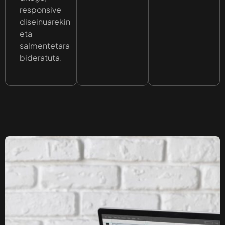
responsive
diseinuarekin
eta
salmentetara
bideratuta.