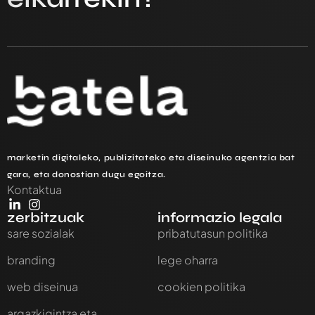
marketin digitaleko, publizitateko eta diseinuko agentzia bat
gara, eta donostian dugu egoitza.
Kontaktua
zerbitzuak
informazio legala
sare sozialak
pribatutasun politika
branding
lege oharra
web diseinua
cookien politika
argazkigintza eta