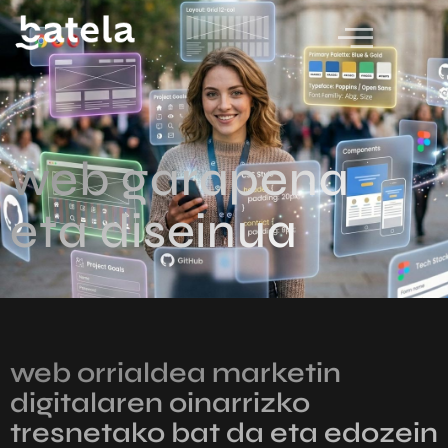
web garapena
eta diseinua
web orrialdea marketin
digitalaren oinarrizko
tresnetako bat da eta edozein