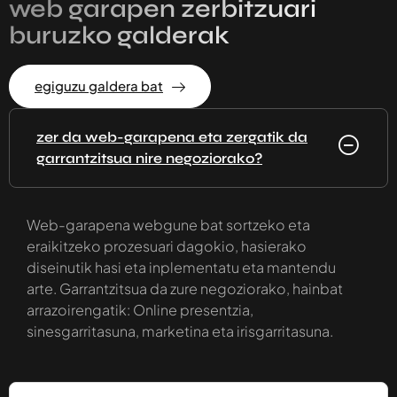
web garapen zerbitzuari
buruzko galderak
egiguzu galdera bat
zer da web-garapena eta zergatik da
garrantzitsua nire negoziorako?
Web-garapena webgune bat sortzeko eta
eraikitzeko prozesuari dagokio, hasierako
diseinutik hasi eta inplementatu eta mantendu
arte. Garrantzitsua da zure negoziorako, hainbat
arrazoirengatik: Online presentzia,
sinesgarritasuna, marketina eta irisgarritasuna.