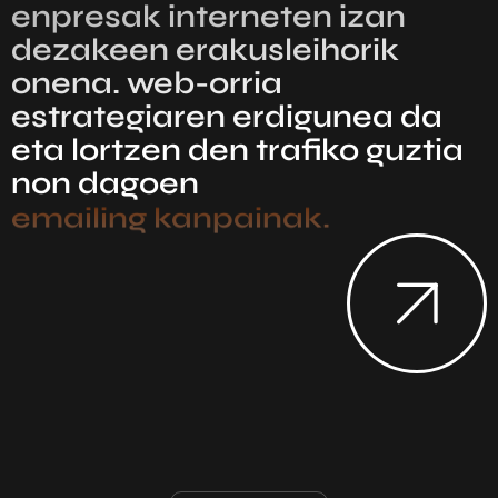
enpresak interneten izan
dezakeen erakusleihorik
onena. web-orria
estrategiaren erdigunea da
eta lortzen den trafiko guztia
non dagoen
ordaindutako iragarkiak.