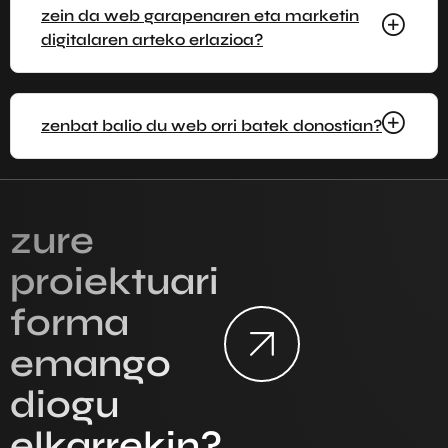
zein da web garapenaren eta marketin
digitalaren arteko erlazioa?
zenbat balio du web orri batek donostian?
zure
proiektuari
forma
emango
diogu
elkarrekin?