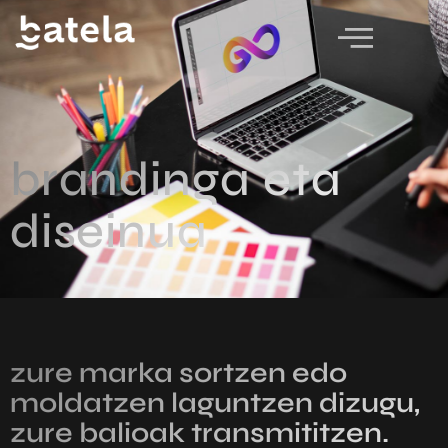
brandinga eta
diseinua
zure marka sortzen edo
moldatzen laguntzen dizugu,
zure balioak transmititzen.