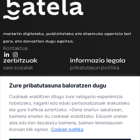
marketin digitaleko, publizitateko eta diseinuko agentzia bat
gara, eta donostian dugu egoitza.
Kontaktua
zerbitzuak
informazio legala
sare sozialak
pribatutasun politika
branding
lege oharra
Zure pribatutasuna baloratzen dugu
web diseinua
cookien politika
Cookieak erabiltzen ditugu zure nabigazio-esperientzia
argazkigintza eta
hobetzeko, iragarki edo eduki pertsonalizatuak erakusteko
eta gure trafikoa aztertzeko. «Dena onartu» sakatzean,
bideogintza
baimena ematen du cookieak erabiltzeko. Edozein unetan
seo agentzia
alda edo ken dezakezu baimena, baimen-lehentasunen
ikonoan klik eginez.
Cookien politika
marketineko aholkularitza