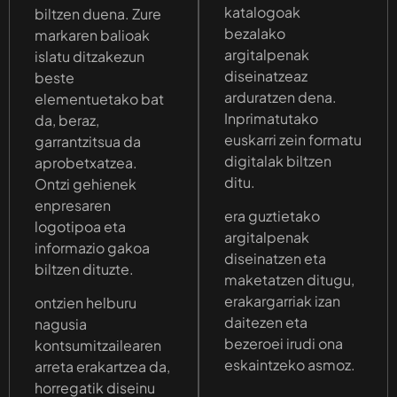
katalogoak
biltzen duena. Zure
bezalako
markaren balioak
argitalpenak
islatu ditzakezun
diseinatzeaz
beste
arduratzen dena.
elementuetako bat
Inprimatutako
da, beraz,
euskarri zein formatu
garrantzitsua da
digitalak biltzen
aprobetxatzea.
ditu.
Ontzi gehienek
enpresaren
era guztietako
logotipoa eta
argitalpenak
informazio gakoa
diseinatzen eta
biltzen dituzte.
maketatzen ditugu,
erakargarriak izan
ontzien helburu
daitezen eta
nagusia
bezeroei irudi ona
kontsumitzailearen
eskaintzeko asmoz.
arreta erakartzea da,
horregatik diseinu