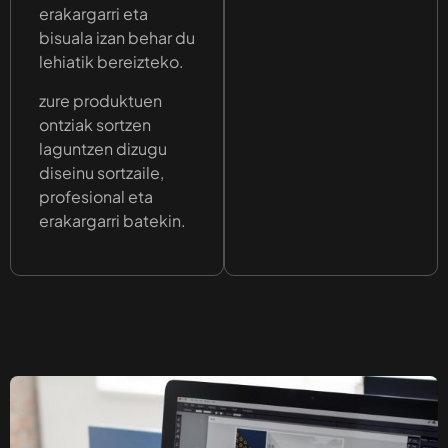
erakargarri eta
bisuala izan behar du
lehiatik bereizteko.
zure produktuen
ontziak sortzen
laguntzen dizugu
diseinu sortzaile,
profesional eta
erakargarri batekin.