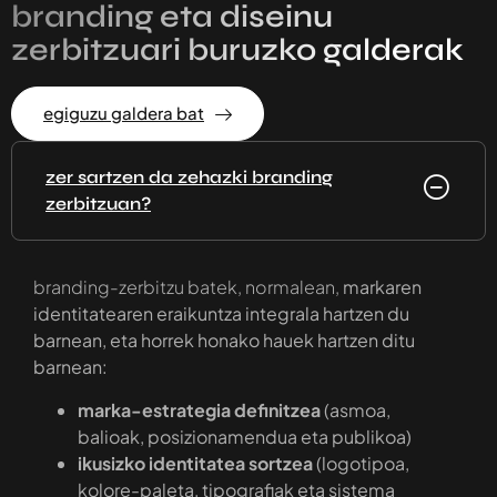
branding eta diseinu
zerbitzuari buruzko galderak
egiguzu galdera bat
zer sartzen da zehazki branding
zerbitzuan?
branding-zerbitzu batek, normalean,
markaren
identitatearen eraikuntza integrala hartzen du
barnean, eta horrek honako hauek hartzen ditu
barnean:
marka-estrategia definitzea
(asmoa,
balioak, posizionamendua eta publikoa)
ikusizko identitatea sortzea
(logotipoa,
kolore-paleta, tipografiak eta sistema