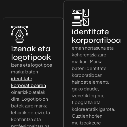
identitate
korporatiboa
izenak eta
eman nortasuna eta
koherentzia zure
logotipoak
markari. Marka
izena eta logotipoa
baten identitate
marka baten
korporatiboan
identitate
hainbat elementu
korporatiboaren
gako daude,
oinarrizko atalak
izenetik logora,
dira. Logotipo on
tipografia eta
batek zure marka
koloreetatik igarota.
lehiatik bereizi eta
Guztien horien
konfiantza eta
multzoak zure
profesionaltasuna