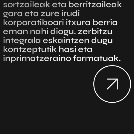
sortzaileak eta berritzaileak
gara eta zure irudi
korporatiboari itxura berria
eman nahi diogu. zerbitzu
integrala eskaintzen dugu
kontzeptutik hasi eta
inprimatzeraino formatuak.