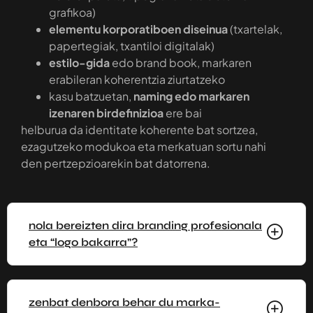
grafikoa)
elementu korporatiboen diseinua
(txartelak,
papertegiak, txantiloi digitalak)
estilo-gida
edo brand book, markaren
erabileran koherentzia ziurtatzeko
kasu batzuetan,
naming edo markaren
izenaren birdefinizioa
ere bai
helburua da identitate koherente bat sortzea,
ezagutzeko modukoa eta merkatuan sortu nahi
den pertzepzioarekin bat datorrena.
nola bereizten dira branding profesionala
eta “logo bakarra”?
zenbat denbora behar du marka-