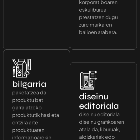
korporatiboaren
eskuliburua
prestatzen dugu
zure markaren
balioen arabera.
bilgarria
paketatzea da
diseinu
produktu bat
editoriala
garraiatzeko
diseinu editoriala
produktutik hasi eta
diseinu grafikoaren
ontzira arte
atala da, liburuak,
produktuaren
aldizkariak edo
informazioarekin