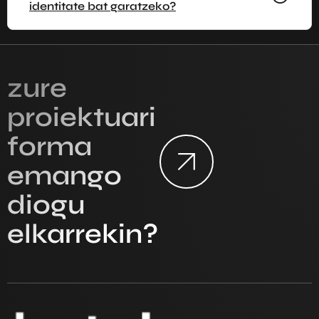
identitate bat garatzeko?
zure
proiektuari
forma
emango
diogu
elkarrekin?