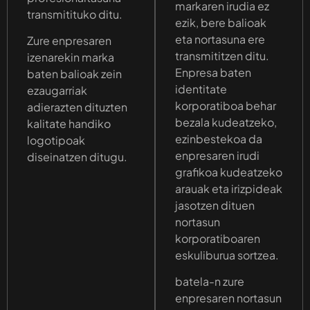
markaren irudia ez
transmitituko ditu.
ezik, bere balioak
eta nortasuna ere
Zure enpresaren
transmititzen ditu.
izenarekin marka
Enpresa baten
baten balioak zein
identitate
ezaugarriak
korporatiboa behar
adierazten dituzten
bezala kudeatzeko,
kalitate handiko
ezinbestekoa da
logotipoak
enpresaren irudi
diseinatzen ditugu.
grafikoa kudeatzeko
arauak eta irizpideak
jasotzen dituen
nortasun
korporatiboaren
eskuliburua sortzea.
batela-n zure
enpresaren nortasun