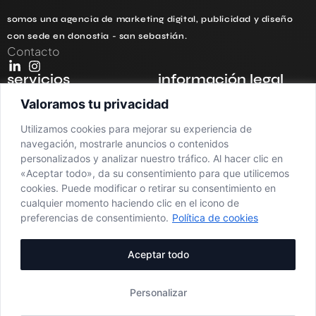
somos una agencia de marketing digital, publicidad y diseño
con sede en donostia - san sebastián.
Contacto
servicios
información legal
redes sociales
política de privacidad
Valoramos tu privacidad
branding
aviso legal
Utilizamos cookies para mejorar su experiencia de
navegación, mostrarle anuncios o contenidos
diseño web
política de cookies
personalizados y analizar nuestro tráfico. Al hacer clic en
«Aceptar todo», da su consentimiento para que utilicemos
fotografía y vídeo
cookies. Puede modificar o retirar su consentimiento en
agencia de seo
cualquier momento haciendo clic en el icono de
preferencias de consentimiento.
Política de cookies
consultoría estratégica
Aceptar todo
generación de contenido
con ia
Personalizar