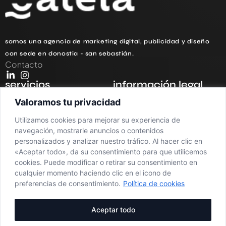
somos una agencia de marketing digital, publicidad y diseño
con sede en donostia - san sebastián.
Contacto
servicios
información legal
redes sociales
política de privacidad
Valoramos tu privacidad
branding
aviso legal
Utilizamos cookies para mejorar su experiencia de
navegación, mostrarle anuncios o contenidos
diseño web
política de cookies
personalizados y analizar nuestro tráfico. Al hacer clic en
«Aceptar todo», da su consentimiento para que utilicemos
fotografía y vídeo
cookies. Puede modificar o retirar su consentimiento en
agencia de seo
cualquier momento haciendo clic en el icono de
preferencias de consentimiento.
Política de cookies
consultoría estratégica
Aceptar todo
generación de contenido
con ia