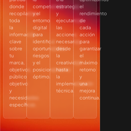
donde
competencia
estrategia
el
recopilamos
y el
y
rendimiento
toda
entorno
ejecutamos
de
la
digital
las
cada
información
para
acciones
acción
clave
identificar
necesarias,
para
sobre
oportunidades,
desde
garantizar
tu
riesgos
la
el
marca,
y el
creatividad
máximo
objetivos,
posicionamiento
hasta
retorno
público
óptimo.
la
y
objetivo
implementación
una
y
técnica.
mejora
necesidades
continua.
específicas.