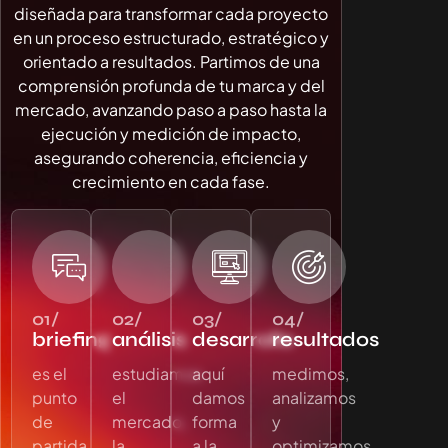
diseñada para
transformar cada proyecto
en un proceso estructurado, estratégico y
orientado a resultados
. Partimos de una
comprensión profunda de tu marca y del
mercado, avanzando paso a paso hasta la
ejecución y medición de impacto,
asegurando coherencia, eficiencia y
crecimiento en cada fase.
01/
02/
03/
04/
briefing
análisis
desarrollo
resultados
es el
estudiamos
aquí
medimos,
punto
el
damos
analizamos
de
mercado,
forma
y
partida
la
a la
optimizamos