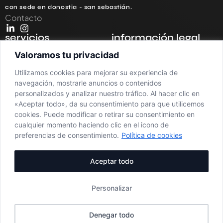
con sede en donostia - san sebastián.
Contacto
servicios
información legal
redes sociales
política de privacidad
Valoramos tu privacidad
branding
aviso legal
Utilizamos cookies para mejorar su experiencia de
navegación, mostrarle anuncios o contenidos
diseño web
política de cookies
personalizados y analizar nuestro tráfico. Al hacer clic en
«Aceptar todo», da su consentimiento para que utilicemos
fotografía y vídeo
cookies. Puede modificar o retirar su consentimiento en
agencia de seo
cualquier momento haciendo clic en el icono de
preferencias de consentimiento.
Política de cookies
consultoría estratégica
Aceptar todo
generación de contenido
con ia
Personalizar
© 2026 batela marketing
Denegar todo