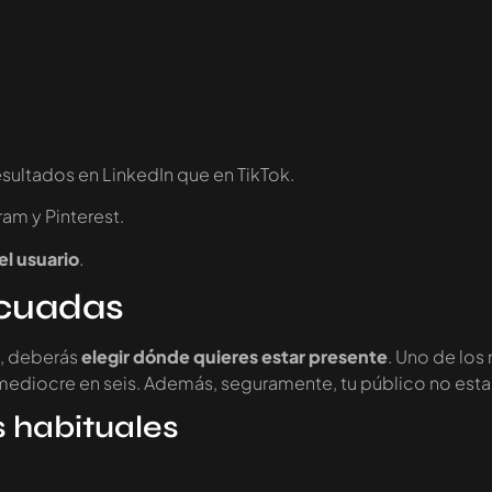
ltados en LinkedIn que en TikTok.
am y Pinterest.
el usuario
.
ecuadas
o, deberás
elegir dónde quieres estar presente
. Uno de los
ediocre en seis. Además, seguramente, tu público no estará
s habituales