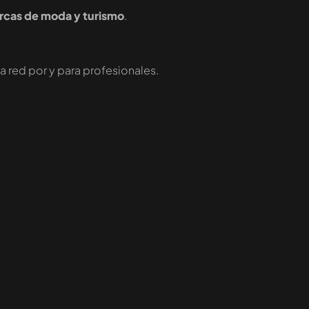
arcas de moda y turismo
.
na red por y para profesionales.