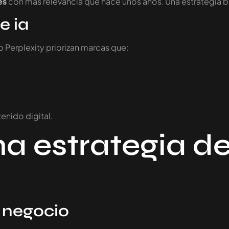
es
con más relevancia que hace unos años. Una estrategia b
e ia
Perplexity priorizan marcas que:
enido digital.
a estrategia de
e negocio