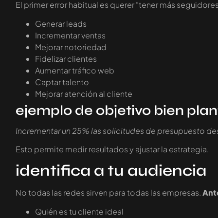
El primer error habitual es querer “tener más seguidore
Generar leads
Incrementar ventas
Mejorar notoriedad
Fidelizar clientes
Aumentar tráfico web
Captar talento
Mejorar atención al cliente
ejemplo de objetivo bien pla
Incrementar un 25% las solicitudes de presupuesto de
Esto permite medir resultados y ajustar la estrategia.
identifica a tu audiencia
No todas las redes sirven para todas las empresas.
Ant
Quién es tu cliente ideal